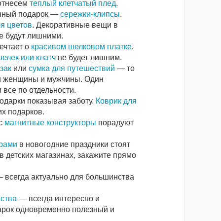
отнесем
теплый клетчатый плед
.
нный подарок —
сережки-клипсы
.
я цветов
. Декоративные вещи в
е будут лишними.
чтает о
красивом шелковом платке
.
елек или клатч
не будет лишним.
зак
или
сумка для путешествий
— то
и женщины и мужчины. Один
 все по отдельности.
одарки показывая заботу.
Коврик для
их подарков.
с
магнитные конструкторы
порадуют
рами
в новогодние праздники стоят
в детских магазинах, закажите прямо
 всегда актуально для большинства
ства
— всегда интересно и
арок одновременно полезный и