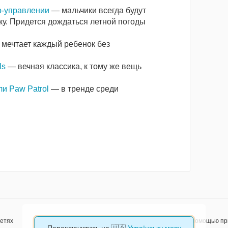
о-управлении
— мальчики всегда будут
ку. Придется дождаться летной погоды
 мечтает каждый ребенок без
ls
— вечная классика, к тому же вещь
и Paw Patrol
— в тренде среди
сетях
Будьте всегда на связи с помощью п