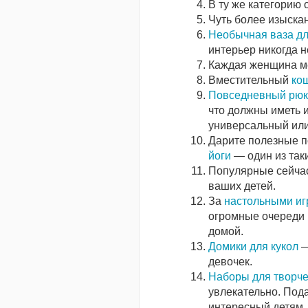
В ту же категорию 
Чуть более изыска
Необычная ваза дл
интерьер никогда н
Каждая женщина ме
Вместительный
кош
Повседневный рюк
что должны иметь 
универсальный или
Дарите полезные п
йоги
— один из так
Популярные сейча
ваших детей.
За
настольными иг
огромные очереди 
домой.
Домики для кукол
—
девочек.
Наборы для творче
увлекательно. Под
интересный детям.